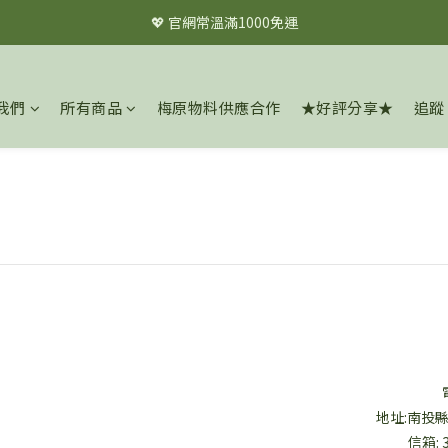
💖 官網常溫滿1000免運
💖 官網常溫滿1000免運
✦✦註冊會員立即享$60購物金✦✦
我們
所有商品
梅原物料供應合作
★好評分享★
追蹤
💖 官網常溫滿1000免運
地址:南投
信箱: 3