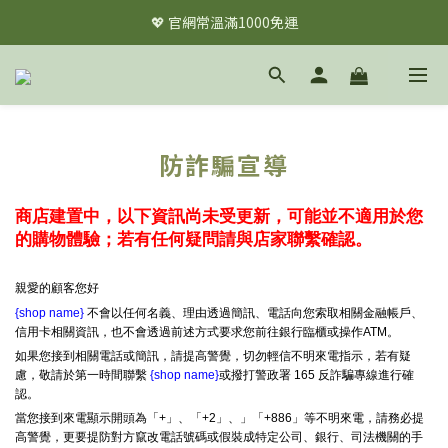
💖 官網常溫滿1000免運
💖 官網常溫滿1000免運
✦✦註冊會員立即享$60購物金✦✦
💖 官網常溫滿1000免運
防詐騙宣導
商店建置中，以下資訊尚未受更新，可能並不適用於您
的購物體驗；若有任何疑問請與店家聯繫確認。
親愛的顧客您好
{shop name}
不會以任何名義、理由透過簡訊、電話向您索取相關金融帳戶、
信用卡相關資訊，也不會透過前述方式要求您前往銀行臨櫃或操作ATM。
如果您接到相關電話或簡訊，請提高警覺，切勿輕信不明來電指示，若有疑
慮，敬請於第一時間聯繫
{shop name}
或撥打警政署 165 反詐騙專線進行確
認。
當您接到來電顯示開頭為「+」、「+2」、」「+886」等不明來電，請務必提
高警覺，更要提防對方竄改電話號碼或假裝成特定公司、銀行、司法機關的手