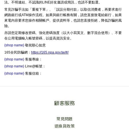
法。不明連結、不認識的LINE好友邀請或簡訊，也請不要點選。
常見詐騙手法如「重複下單」、「誤設分期付款」以取信消費者，再要求進行
網路銀行或ATM操作流程。如果與銀行帳務有關，請您直接致電給銀行，如果
來電內容要求您操作相關帳戶、提供資料等，也請您直接拒絕，降低詐騙的風
險。
亦請您定期修改密碼、強化密碼強度（以大小寫英文、數字混合使用）、不要
在公用電腦輸入帳號密碼，以提高資訊安全。
{shop name}
敬祝順心如意
165全民防騙網：
https://165.npa.gov.tw/#/
{shop name}
客服專線：
{shop name}
Line@帳號：
{shop name}
客服信箱：
顧客服務
常見問題
退換貨政策