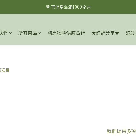
💖 官網常溫滿1000免運
💖 官網常溫滿1000免運
✦✦註冊會員立即享$60購物金✦✦
我們
所有商品
梅原物料供應合作
★好評分享★
追蹤
💖 官網常溫滿1000免運
我們提供多項